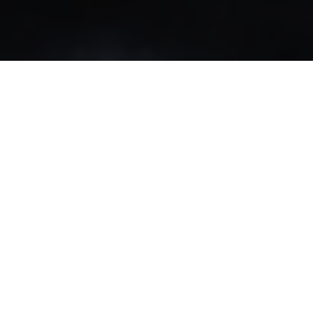
عادل ريان
أعذب التلاوات للقرآن الكريم كاملا